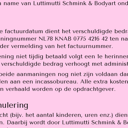
n name van Luttimutti Schmink & Bodyart on
 factuurdatum dient het verschuldigde bedra
eningnummer NL78 KNAB 0775 4216 42 ten na
der vermelding van het factuurnummer.
ng niet tijdig betaald volgt een 1e herinner
 verschuldigde bedrag verhoogt met administ
beide aanmaningen nog niet zijn voldaan dan
n aan een incassobureau. Alle extra kosten
n verhaald worden op de opdrachtgever.
nulering
ht (bijv. het aantal kinderen, uren enz.) die
n. Daarbij wordt door Luttimutti Schmink & 