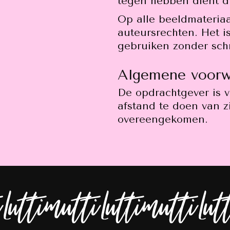
tegen hebben dient di
Op alle beeldmateriaa
auteursrechten. Het i
gebruiken zonder schr
Algemene voorw
De opdrachtgever is v
afstand te doen van z
overeengekomen.