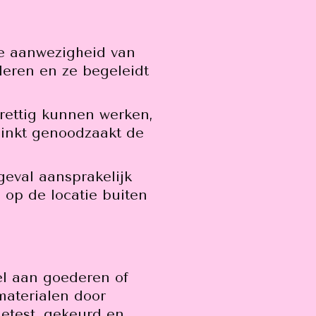
de aanwezigheid van
deren en ze begeleidt
prettig kunnen werken,
hminkt genoodzaakt de
geval aansprakelijk
 op de locatie buiten
sel aan goederen of
 materialen door
getest, gekeurd en