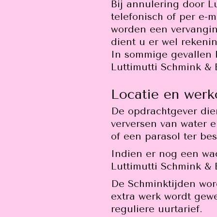
Bij annulering door L
telefonisch of per e-
worden een vervangin
dient u er wel rekeni
In sommige gevallen k
Luttimutti Schmink & B
Locatie en wer
De opdrachtgever dien
verversen van water 
of een parasol ter be
Indien er nog een wac
Luttimutti Schmink & B
De Schminktijden word
extra werk wordt gew
reguliere uurtarief.