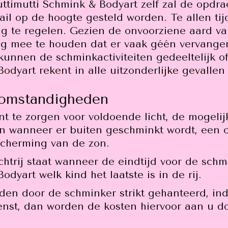
uttimutti Schmink & Bodyart zelf zal de opdra
mail op de hoogte gesteld worden. Te allen ti
g te regelen. Gezien de onvoorziene aard 
ng mee te houden dat er vaak géén vervanger
unnen de schminkactiviteiten gedeeltelijk of
odyart rekent in alle uitzonderlijke gevallen
komstandigheden
t te zorgen voor voldoende licht, de mogelijk
en wanneer er buiten geschminkt wordt, een 
scherming van de zon.
htrij staat wanneer de eindtijd voor de schm
odyart welk kind het laatste is in de rij.
en door de schminker strikt gehanteerd, ind
enst, dan worden de kosten hiervoor aan u d