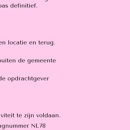
as definitief.
n locatie en terug.
 buiten de gemeente
 de opdrachtgever
teit te zijn voldaan.
ningnummer NL78