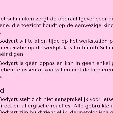
het schminken zorgt de opdrachtgever voor 
ene, die toezicht houdt op de aanwezige kin
.
odyart wil te allen tijde op het werkstation 
an escalatie op de werkplek is Luttimutti Sc
eëindigen.
Bodyart is géén oppas en kan in geen enkel 
ebeurtenissen of voorvallen met de kinderen
n.
id
odyart stelt zich niet aansprakelijk voor let
irect en allergische reacties. Alle gebruikte
Bodyart zijn huidvriendelijk, dermatologisch 