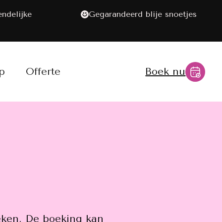
endelijke
Gegarandeerd blije snoetjes
p
Offerte
Boek nu
oeken. De boeking kan